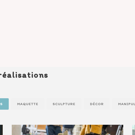
réalisations
S
MAQUETTE
SCULPTURE
DÉCOR
MANIPU