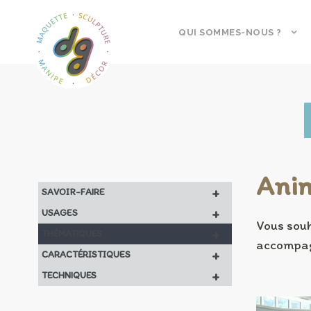
QUI SOMMES-NOUS ?
Anim
+
SAVOIR-FAIRE
+
USAGES
Vous souh
+
THÉMATIQUES
accompag
+
CARACTÉRISTIQUES
+
TECHNIQUES