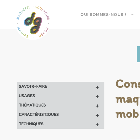
QUI SOMMES-NOUS ?
Cons
+
SAVOIR-FAIRE
maqu
+
USAGES
+
THÉMATIQUES
mobi
+
CARACTÉRISTIQUES
+
TECHNIQUES