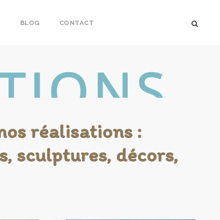
S
BLOG
CONTACT
os réalisations :
, sculptures, décors,