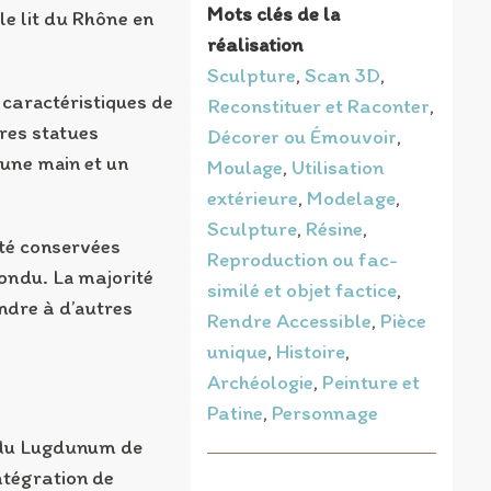
Mots clés de la
e lit du Rhône en
réalisation
Sculpture
,
Scan 3D
,
 caractéristiques de
Reconstituer et Raconter
,
res statues
Décorer ou Émouvoir
,
’une main et un
Moulage
,
Utilisation
extérieure
,
Modelage
,
Sculpture
,
Résine
,
té conservées
Reproduction ou fac-
fondu. La majorité
similé et objet factice
,
ondre à d’autres
Rendre Accessible
,
Pièce
unique
,
Histoire
,
Archéologie
,
Peinture et
Patine
,
Personnage
 du Lugdunum de
ntégration de