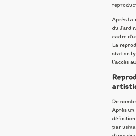
reproduct
Après la 
du Jardin
cadre d’u
La reprodu
station l
l’accès a
Reprod
artist
De nombre
Après un 
définition
par usina
d’une cha