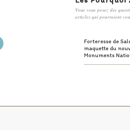
Vous vous posez des questi
articles qui pourraient vou
Forteresse de Sals
maquette du nouve
Monuments Nati
3
4
5
6
7
8
9