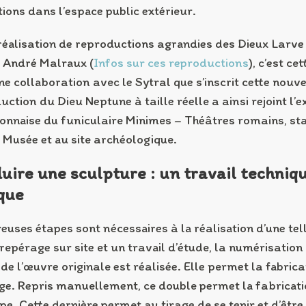
ions dans l’espace public extérieur.
réalisation de reproductions agrandies des Dieux Larve 
 André Malraux (
Infos sur ces reproductions
), c’est ce
ne collaboration avec le Sytral que s’inscrit cette nouve
ction du Dieu Neptune à taille réelle a ainsi rejoint l’e
yonnaise du funiculaire Minimes – Théâtres romains, st
u Musée et au site archéologique.
uire une sculpture : un travail techniqu
ique
uses étapes sont nécessaires à la réalisation d’une tel
repérage sur site et un travail d’étude, la numérisation
 de l’œuvre originale est réalisée. Elle permet la fabric
ge. Repris manuellement, ce double permet la fabricati
pe. Cette dernière permet au tirage de se tenir et d’êtr