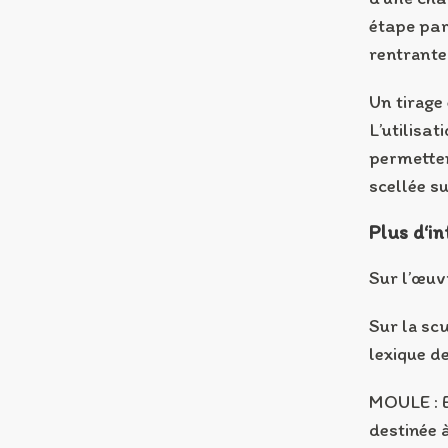
étape par
rentrante
Un tirage 
L’utilisat
permettent
scellée su
Plus d‘in
Sur l’œuv
Sur la scu
lexique d
MOULE : E
destinée à