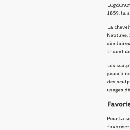
Lugdunum 
1859, la 
La chevel
Neptune, 
similaire
trident de
Les sculp
jusqu’à no
des sculpt
usages dè
Favoris
Pour la s
favoriser